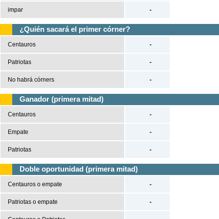
impar
-
¿Quién sacará el primer córner?
Centauros
-
Patriotas
-
No habrá córners
-
Ganador (primera mitad)
Centauros
-
Empate
-
Patriotas
-
Doble oportunidad (primera mitad)
Centauros o empate
-
Patriotas o empate
-