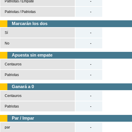
Patriotas / Empate
-
Tenis
Patriotas / Patriotas
-
Béisbol
Marcarán los dos
Casas de Apuestas
Sí
-
No
-
Versión clásica
Apuesta sin empate
Centauros
-
Patriotas
-
Ganará a 0
Centauros
-
Patriotas
-
Par / Impar
par
-