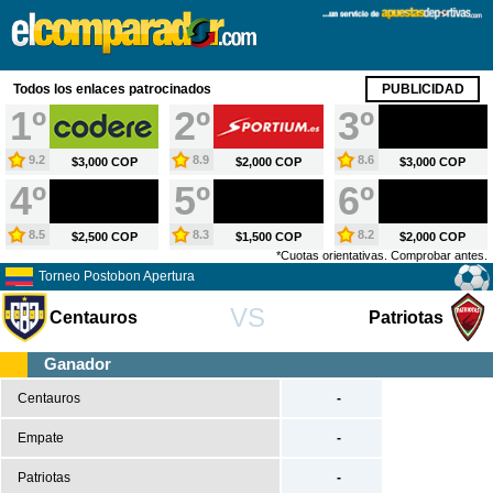
X
Fútbol
Todos los enlaces patrocinados
PUBLICIDAD
España
1º
2º
3º
Primera División
9.2
8.9
8.6
$3,000 COP
$2,000 COP
$3,000 COP
Segunda División
4º
5º
6º
Segunda B
Tercera División
8.5
8.3
8.2
$2,500 COP
$1,500 COP
$2,000 COP
*Cuotas orientativas. Comprobar antes.
Copa del Rey
Torneo Postobon Apertura
Europa
VS
Centauros
Patriotas
Premier League
Serie A
Ganador
Bundesliga
Centauros
-
Ligue 1
Empate
-
Champions League
Patriotas
-
Europa League