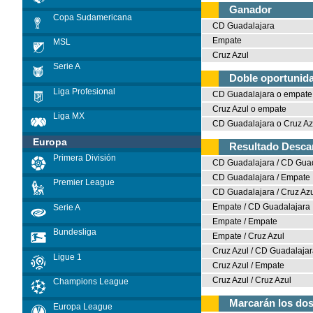
Ganador
Copa Sudamericana
CD Guadalajara
Empate
MSL
Cruz Azul
Serie A
Doble oportunid
Liga Profesional
CD Guadalajara o empate
Cruz Azul o empate
Liga MX
CD Guadalajara o Cruz Az
Europa
Resultado Desca
Primera División
CD Guadalajara / CD Gua
CD Guadalajara / Empate
Premier League
CD Guadalajara / Cruz Az
Empate / CD Guadalajara
Serie A
Empate / Empate
Bundesliga
Empate / Cruz Azul
Cruz Azul / CD Guadalaja
Ligue 1
Cruz Azul / Empate
Cruz Azul / Cruz Azul
Champions League
Marcarán los do
Europa League