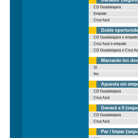
CD Guadalajara
Empate
Cruz Azul
Doble oportunid
CD Guadalajara o empate
Cruz Azul o empate
CD Guadalajara o Cruz Az
Marcarán los dos
Sí
No
Apuesta sin empa
CD Guadalajara
Cruz Azul
Ganará a 0 (segu
CD Guadalajara
Cruz Azul
Par / Impar (seg