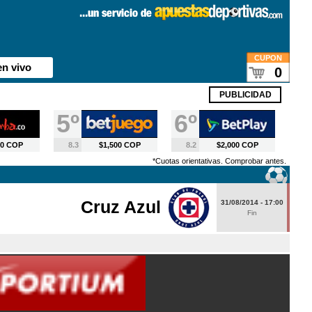
CUPON
en vivo
0
PUBLICIDAD
5º
6º
00 COP
8.3
$1,500 COP
8.2
$2,000 COP
*Cuotas orientativas. Comprobar antes.
Cruz Azul
31/08/2014 - 17:00
Fin