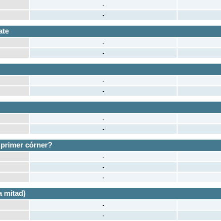
-
-
ate
-
-
-
-
-
-
 primer córner?
-
-
-
 mitad)
-
-