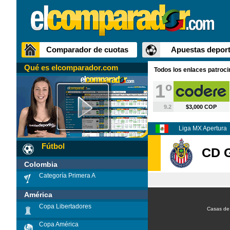
Comparador de cuotas
Apuestas deport
Qué es elcomparador.com
Todos los enlaces patroc
1º
9.2
$3,000 COP
Liga MX Apertura
Fútbol
CD G
Colombia
Categoría Primera A
América
Copa Libertadores
Casas de
Copa América