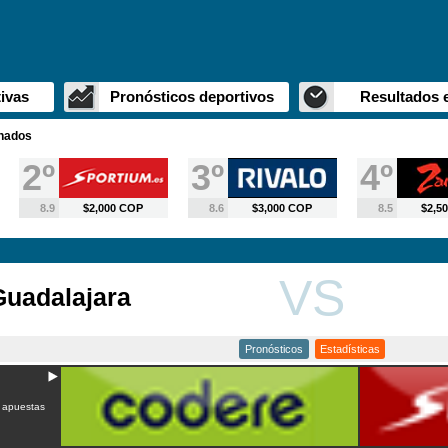
ivas
Pronósticos deportivos
Resultados 
inados
2º
3º
4º
8.9
$2,000 COP
8.6
$3,000 COP
8.5
$2,5
VS
uadalajara
Pronósticos
Estadísticas
 apuestas