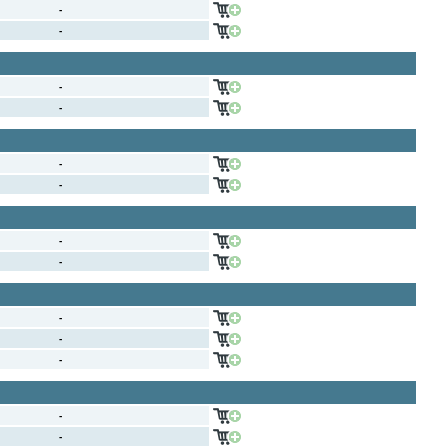
-
-
-
-
-
-
-
-
-
-
-
-
-