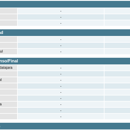
-
-
-
ad
-
-
ul
-
nso/Final
dalajara
-
-
ul
-
-
-
-
ra
-
-
-
s