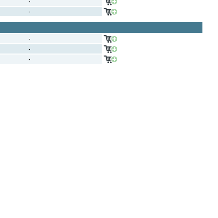
-
-
-
-
-