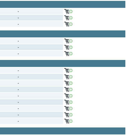
-
-
-
-
-
-
-
-
-
-
-
-
-
-
-