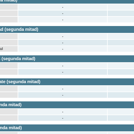
-
-
-
ad (segunda mitad)
-
-
ul
-
 (segunda mitad)
-
-
te (segunda mitad)
-
-
nda mitad)
-
-
unda mitad)