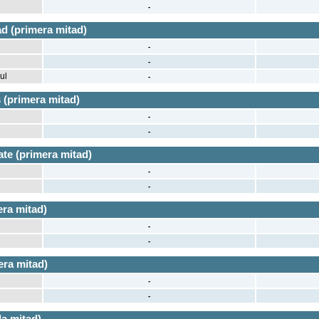
-
d (primera mitad)
-
-
ul
-
 (primera mitad)
-
-
te (primera mitad)
-
-
era mitad)
-
-
era mitad)
-
-
a mitad)