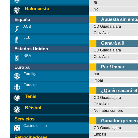
Sí
Baloncesto
No
Apuesta sin emp
España
CD Guadalajara
ACB
Cruz Azul
LEB
Ganará a 0
Estados Unidos
CD Guadalajara
NBA
Cruz Azul
Par / Impar
Europa
par
Euroliga
impar
Eurocup
¿Quién sacará el
Tenis
CD Guadalajara
Cruz Azul
Béisbol
No habrá córners
Servicios
Ganador (primera
Casino online
CD Guadalajara
Empate
Patrocinadores