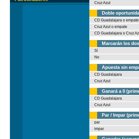
Cruz Azul
Doble oportunida
CD Guadalajara o empate
Cruz Azul o empate
CD Guadalajara o Cruz Az
Marcarán los dos
Sí
No
Apuesta sin empa
CD Guadalajara
Cruz Azul
Ganará a 0 (prim
CD Guadalajara
Cruz Azul
Par / Impar (prim
par
impar
Ganador (segund