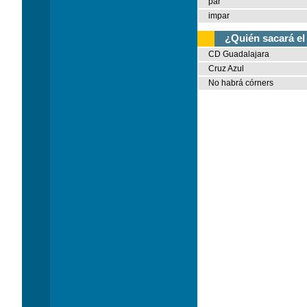
par
impar
¿Quién sacará el
CD Guadalajara
Cruz Azul
No habrá córners