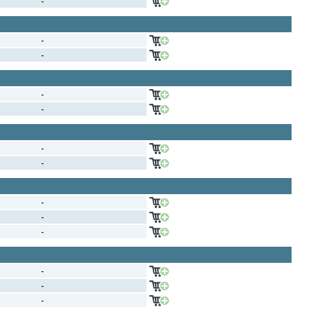
-
-
-
-
-
-
-
-
-
-
-
-
-