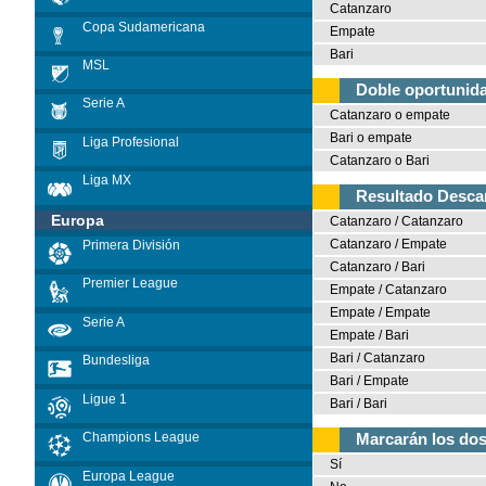
Catanzaro
Copa Sudamericana
Empate
Bari
MSL
Doble oportunid
Serie A
Catanzaro o empate
Bari o empate
Liga Profesional
Catanzaro o Bari
Liga MX
Resultado Desca
Europa
Catanzaro / Catanzaro
Catanzaro / Empate
Primera División
Catanzaro / Bari
Premier League
Empate / Catanzaro
Empate / Empate
Serie A
Empate / Bari
Bari / Catanzaro
Bundesliga
Bari / Empate
Ligue 1
Bari / Bari
Marcarán los do
Champions League
Sí
Europa League