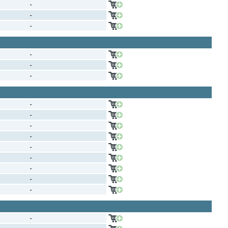
-
-
-
-
-
-
-
-
-
-
-
-
-
-
-
-