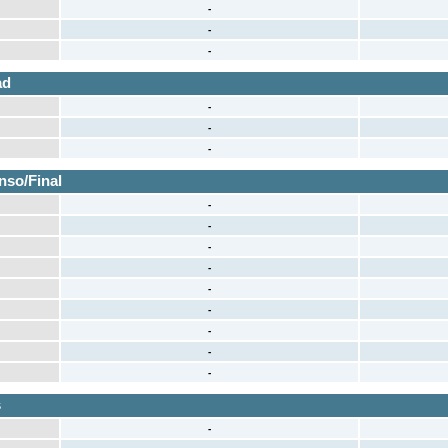
-
-
-
ad
-
-
-
nso/Final
-
-
-
-
-
-
-
-
-
s
-