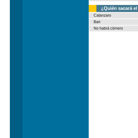
¿Quién sacará el
Catanzaro
Bari
No habrá córners