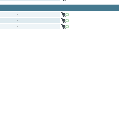
-
-
-