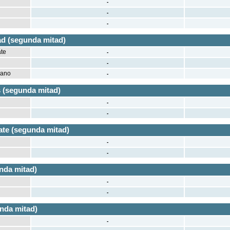
-
-
-
ad (segunda mitad)
ate
-
-
rano
-
 (segunda mitad)
-
-
te (segunda mitad)
-
-
nda mitad)
-
-
unda mitad)
-