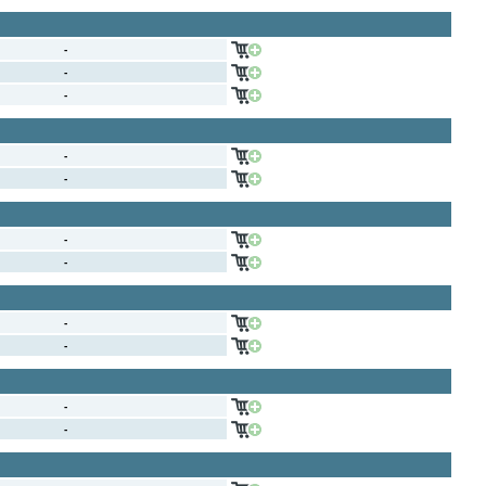
-
-
-
-
-
-
-
-
-
-
-