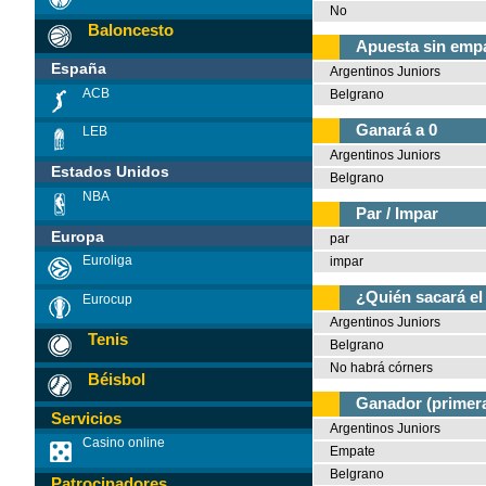
No
Baloncesto
Apuesta sin emp
España
Argentinos Juniors
ACB
Belgrano
Ganará a 0
LEB
Argentinos Juniors
Estados Unidos
Belgrano
NBA
Par / Impar
Europa
par
Euroliga
impar
¿Quién sacará el
Eurocup
Argentinos Juniors
Tenis
Belgrano
No habrá córners
Béisbol
Ganador (primera
Servicios
Argentinos Juniors
Casino online
Empate
Belgrano
Patrocinadores