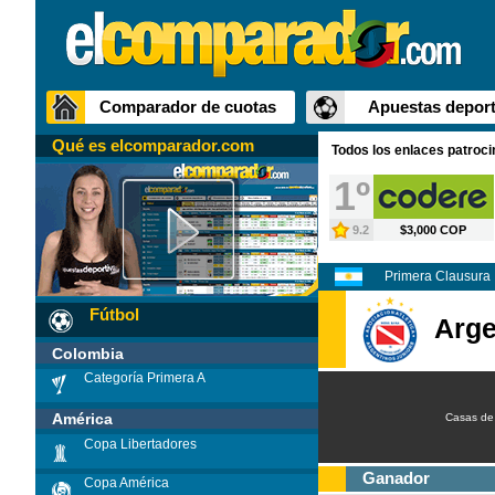
Comparador de cuotas
Apuestas deport
Qué es elcomparador.com
Todos los enlaces patroc
1º
9.2
$3,000 COP
Primera Clausura
Fútbol
Arge
Colombia
Categoría Primera A
América
Casas de
Copa Libertadores
Ganador
Copa América