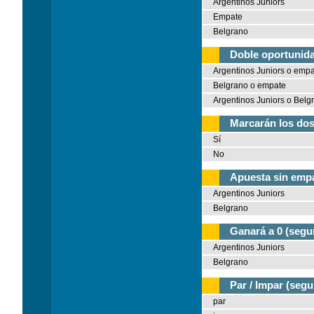
Argentinos Juniors
Empate
Belgrano
Doble oportunid
Argentinos Juniors o emp
Belgrano o empate
Argentinos Juniors o Belg
Marcarán los dos
Sí
No
Apuesta sin empa
Argentinos Juniors
Belgrano
Ganará a 0 (segu
Argentinos Juniors
Belgrano
Par / Impar (seg
par