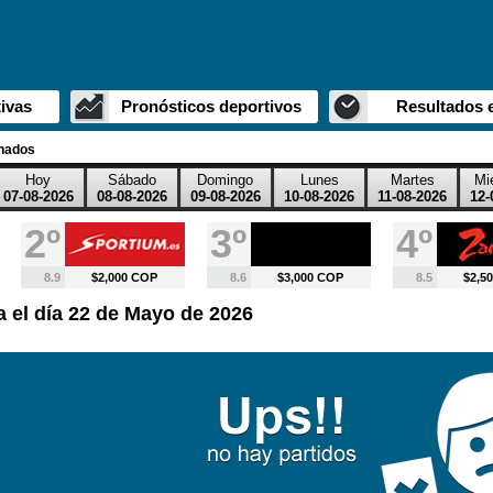
ivas
Pronósticos deportivos
Resultados 
inados
Hoy
Sábado
Domingo
Lunes
Martes
Mi
07-08-2026
08-08-2026
09-08-2026
10-08-2026
11-08-2026
12-
2º
3º
4º
8.9
$2,000 COP
8.6
$3,000 COP
8.5
$2,5
 el día 22 de Mayo de 2026