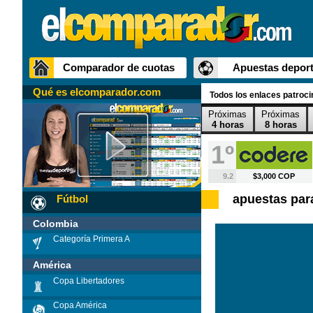
Comparador de cuotas
Apuestas deport
Qué es elcomparador.com
Todos los enlaces patroc
Próximas
Próximas
4 horas
8 horas
1º
9.2
$3,000 COP
apuestas para
Fútbol
Colombia
Categoría Primera A
América
Copa Libertadores
Copa América