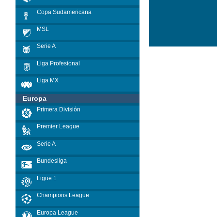
Copa Sudamericana
MSL
Serie A
Liga Profesional
Liga MX
Europa
Primera División
Premier League
Serie A
Bundesliga
Ligue 1
Champions League
Europa League