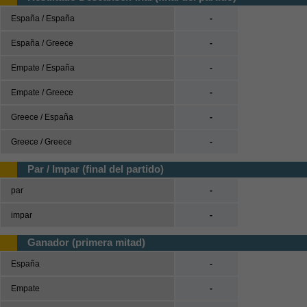
UEFA Nations League
España / España
-
UEFA Nations League A
España / Greece
-
UEFA Nations League B
Empate / España
-
UEFA Nations League C
Empate / Greece
-
UEFA Nations League D
Greece / España
-
Baloncesto
Greece / Greece
-
España
ACB
Par / Impar (final del partido)
LEB
par
-
Estados Unidos
impar
-
NBA
Ganador (primera mitad)
Europa
Euroliga
España
-
Eurocup
Empate
-