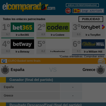
X
Fútbol
Todos los enlaces patrocinados
PUBLICIDAD
España
1º
2º
3º
Primera División
9.7
8.9
8.5
Ir a Bet365
Ir a Codere
Ir a TonyBet
Segunda División
4º
5º
6º
Segunda B
Tercera División
8.3
8.2
8.1
Ir a Betway
Ir a William Hill
Ir a Marathonbet
Copa del Rey
*Cuotas orientativas. Comprobar antes.
EURO Basket semi finals
Europa
VS
España
Greece
Premier League
Serie A
Ganador (final del partido)
Bundesliga
España
-
Ligue 1
Greece
-
Champions League
Europa League
Resultado Descanso/Final (final del partido)