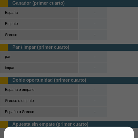
Ganador (primer cuarto)
España
-
Empate
-
Greece
-
Par / Impar (primer cuarto)
par
-
impar
-
Doble oportunidad (primer cuarto)
España o empate
-
Greece o empate
-
España o Greece
-
Apuesta sin empate (primer cuarto)
España
-