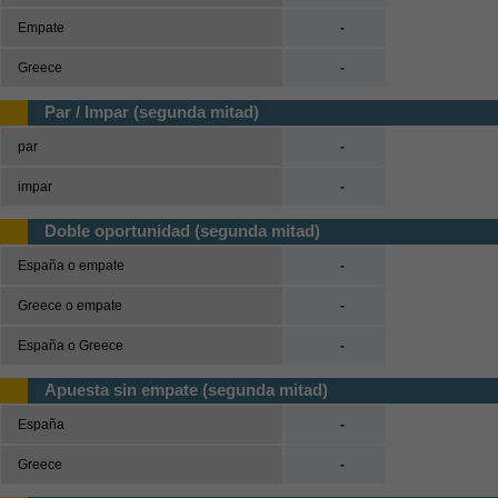
Empate
-
Greece
-
Par / Impar (segunda mitad)
par
-
impar
-
Doble oportunidad (segunda mitad)
España o empate
-
Greece o empate
-
España o Greece
-
Apuesta sin empate (segunda mitad)
España
-
Greece
-