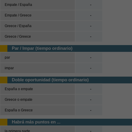
Empate / España
-
Empate / Greece
-
Greece / España
-
Greece / Greece
-
Par / Impar (tiempo ordinario)
par
-
impar
-
Doble oportunidad (tiempo ordinario)
España o empate
-
Greece o empate
-
España o Greece
-
Habrá más puntos en ...
la primera parte
-